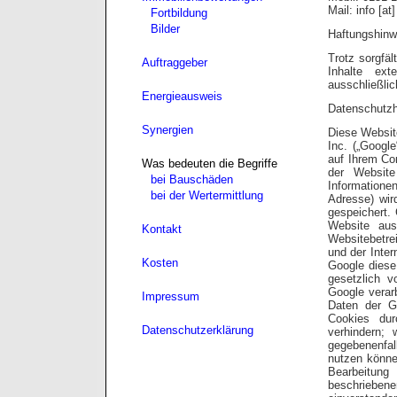
Mail: info [at
Fortbildung
Bilder
Haftungshinw
Trotz sorgfäl
Auftraggeber
Inhalte ext
ausschließlic
Energieausweis
Datenschutzh
Synergien
Diese Websit
Inc. („Google
auf Ihrem Co
Was bedeuten die Begriffe
der Website
bei Bauschäden
Informatione
bei der Wertermittlung
Adresse) wir
gespeichert.
Website aus
Kontakt
Websitebetre
und der Inter
Kosten
Google diese 
gesetzlich v
Google verar
Impressum
Daten der Go
Cookies dur
Datenschutzerklärung
verhindern;
gegebenenfal
nutzen könne
Bearbeitung
beschriebe